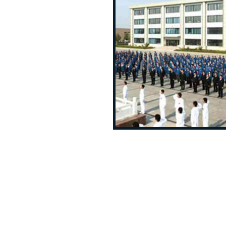
，素有“九达天
开发区。总占
资产7个多亿，年销
亿。
p下载最
！