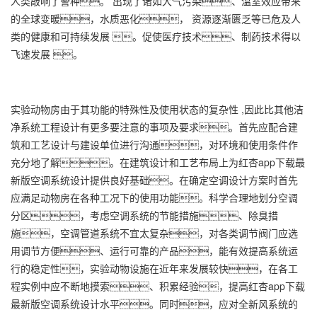
人类敲响了警种。 出现了诸如大气污染、温室效应带来
的全球变暖，水质恶化， 资源逐渐匮乏等已危及人
类的健康和可持续发展 。促使医疗技术、制药技术得以
飞速发展 。
实验动物房由于其功能的特殊性及使用状态的复杂性 ,因此比其他洁
净系统工程设计有更多要注意的事项及要求。首先应配合建
筑和工艺设计与建设单位进行沟通，对环境和使用条件作
充分地了解。在建筑设计和工艺布局上为红杏app下载最
新版空调系统设计提供良好基础。在确定空调设计方案时首先
应满足动物房在各种工况下的使用功能。科学合理地划分空调
分区，考虑空调系统的节能措施、除臭措
施，空调管道系统不宜太复杂，对各类调节阀门应选
用调节方便、运行可靠的产品，能有效提高系统运
行的稳定性，实验动物设施在近年来发展较快，在各工
程实例中应不断地摸索、积累经验，提高红杏app下载
最新版空调系统设计水平。同时，应对全新风系统的