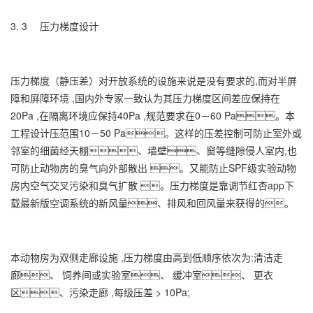
3. 3 压力梯度设计
压力梯度（静压差）对开放系统的设施来说是没有要求的,而对半屏
障和屏障环境 ,国内外专家一致认为其压力梯度区间差应保持在
20Pa ,在隔离环境应保持40Pa ,规范要求在0－60 Pa。本
工程设计压范围10－50 Pa。这样的压差控制可防止室外或
邻室的细菌经天棚、墙壁、窗等缝隙侵人室内,也
可防止动物房的臭气向外部散出 。又能防止SPF级实验动物
房内空气交叉污染和臭气扩散 。压力梯度是靠调节红杏app下
载最新版空调系统的新风量、排风和回风量来获得的。
本动物房为双侧走廊设施 ,压力梯度由高到低顺序依次为:清洁走
廊、 饲养间或实验室、 缓冲室、 更衣
区、污染走廊 ,每级压差 > 10Pa;