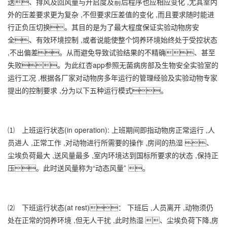
送、排风及回风量与开启度及前后程序也应相应变化 ,尤其室内
外的压差要求更为复杂 ,不但要求压差值的变化 ,而且要求随时能进
行正负压切换。其目的是为了最大程度保证实验动物房安
全、有效环境控制 ,或者说能使整个饲养环境始终处于受控状态
,不出偏差。从而避免导致试验结果的不精确、甚至
失败。为此红杏app参照无菌病房部及生物安全实验室的
运行工况 ,根据各厂家对动物房多年运行的管理经验及实验动物专家
提出的控制要求 ,分为以下五种运行模式。
⑴ 上班运行状态(in operation): 上班期间即指动物房正常运行 ,人
员进人 ,正常工作 ,对动物进行所需要的操作 ,房间的热湿 、
尘埃负荷最大 ,送风量最多 ,室内环境达到国标所要求的状态 ,保持正
压。此时送风量称为“动态风量” 。
⑵ 下班运行状态(at rest)： 下班后 ,人员离开 ,动物须仍
处在正常的饲养环境 ,但无人干扰 ,此时热湿 、尘埃负荷下降,房