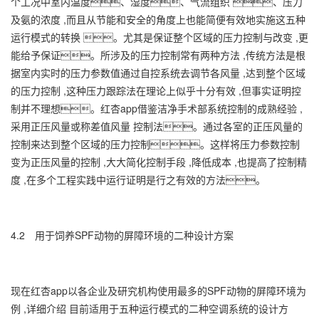
个工况中室内温度、湿度、气流组织 、压力
及氨的浓度 ,而且从节能和安全的角度上也能简便有效地实施这五种
运行模式的转换 。尤其是保证整个区域的压力控制与改变 ,更
能给予保证。所涉及的压力控制常有两种方法 ,传统方法是根
据室内实时的压力参数值通过自控系统去调节各风量 ,达到整个区域
的压力控制 ,这种压力跟踪法在理论上似乎十分有效 ,但事实证明控
制并不理想。红杏app借鉴洁净手术部系统控制的成熟经验 ,
采用正压风量或称差值风量 控制法。通过各室的正压风量的
控制来达到整个区域的压力控制。这样将压力参数控制
变为正压风量的控制 ,大大简化控制手段 ,降低成本 ,也提高了控制精
度 ,在多个工程实践中运行证明是行之有效的方法。
4.2 用于饲养SPF动物的屏障环境的二种设计方案
现在红杏app以各企业及研究机构使用最多的SPF动物的屏障环境为
例 ,详细介绍 目前适用于五种运行模式的二种空调系统的设计方