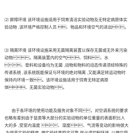
⑵ 屏障环境 该环境设施适用于饲育清洁实验动物及无特定病原体实
验动物 ,该环境严格控制人员 、物品和环境空气的进出。
⑶ 隔离环境 该环境设施采用无菌隔离装置以保存无菌或无外来污染
动物。隔离装置内的空气、饲料、水
、垫料和设备均为无菌 ,动物和物料的动态传递须经特殊的
传递系统 ,该系统既能保证与环境的绝对隔离 ,又能满足转运动物时
保持内环境一致。该环境设施适用于饲育无特定病原
体、无菌实验动物。
由于各环境的使用功能及服务对象不同，对空调系统的要求
也略有差别由于鼠类等大部分的实验动物的单位重量的表面积比人
大的多 ,受室内温度 、湿度、气流等变动的影响很大
,为提高实验的精度 ,使实验结果稳定可靠,就必须控制环境 ,以使它受