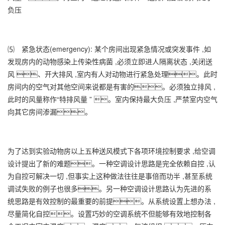
负压
⑸ 紧急状态(emergency): 某个房间出现紧急情况或突发事件 ,如
发现房内的动物感染上传染性病菌 ,必须立即进人隔离状态 ,关闭送
风 、开大排风 ,室内有人对动物进行紧急处理。此时
房间内的空气对其他空间来说都是有害的。必须独立排风 ,
此时的风量称作“特排风量 ” 。室内保持最大负压 ,严禁室内空气
向其它房间渗漏。
为了达到实验动物房以上五种送风模式下各项环境控制要求 ,给空调
设计提出了新的难题。一种空调设计思路是完全依赖自控 ,认
为自控可解决一切 ,但事实上这种做法往往是事倍而功半 ,甚至系统
调试失败的例子也很多。另一种空调设计思路认为先进的系
统思路是有效控制的最重要的前提。从系统设置上想办法 ,
尽量简化自控。设置巧妙的空调系统不但能够有效地控制各