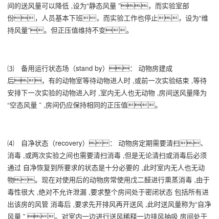
间的送风量可以降低 ,设为“静态风量 ”，而实验室部
份，人员基本下班，而实验工作也停止，设为“维
持风量”。但正压值维持不变。
⑶ 备用运行状态场（stand by）： 动物房建成
后，有的动物室等待动物进人时 ,或前一次实验结束 ,等待
安排下一次实验的动物进入时 ,室内无人也无动物 ,房间送风量降为
“空态风量 ” ,房间仍应保持相同的正压值。
⑷ 自净状态（recovery）： 动物房定期需要清扫、
消毒 ,或两次实验之间也需要清扫消毒 ,但是无论清扫或消毒后必须
通过 自净恢复到所要求的状态是十分必要的 ,此时室内无人也无动
物。现在对使用后的动物房常使用戊二醛进行熏蒸消毒 ,由于
毒性很大 ,绝对不允许泄漏 ,要求整个房间处于密闭状态 包括所有进
出该房的风管 消毒后 ,要求先开排风再开送风 ,此时送风量称为“自净
风量 ” 。对室内一边进行送风稀释一边排风抽吸 房间处于