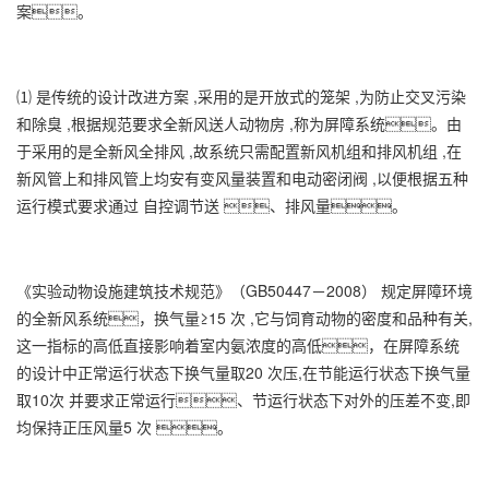
案。
⑴ 是传统的设计改进方案 ,采用的是开放式的笼架 ,为防止交叉污染
和除臭 ,根据规范要求全新风送人动物房 ,称为屏障系统。由
于采用的是全新风全排风 ,故系统只需配置新风机组和排风机组 ,在
新风管上和排风管上均安有变风量装置和电动密闭阀 ,以便根据五种
运行模式要求通过 自控调节送 、排风量。
《实验动物设施建筑技术规范》（GB50447－2008） 规定屏障环境
的全新风系统，换气量≥15 次 ,它与饲育动物的密度和品种有关,
这一指标的高低直接影响着室内氨浓度的高低，在屏障系统
的设计中正常运行状态下换气量取20 次压,在节能运行状态下换气量
取10次 并要求正常运行、节运行状态下对外的压差不变,即
均保持正压风量5 次 。