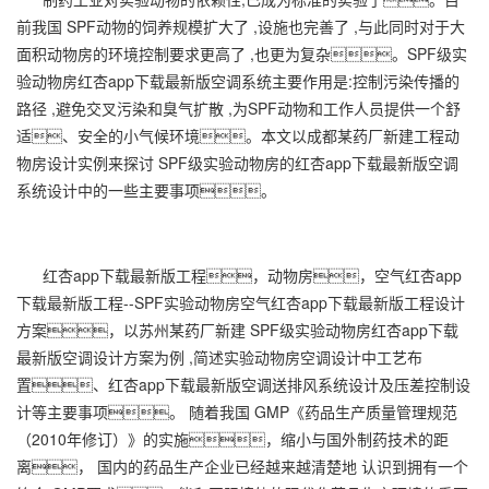
前我国 SPF动物的饲养规模扩大了 ,设施也完善了 ,与此同时对于大
面积动物房的环境控制要求更高了 ,也更为复杂。SPF级实
验动物房红杏app下载最新版空调系统主要作用是:控制污染传播的
路径 ,避免交叉污染和臭气扩散 ,为SPF动物和工作人员提供一个舒
适、安全的小气候环境。本文以成都某药厂新建工程动
物房设计实例来探讨 SPF级实验动物房的红杏app下载最新版空调
系统设计中的一些主要事项。
红杏app下载最新版工程
，动物房，空气
红杏app
下载最新版工程
--SPF实验动物房空气红杏app下载最新版工程设计
方案，以苏州某药厂新建 SPF级实验动物房红杏app下载
最新版空调设计方案为例 ,简述实验动物房空调设计中工艺布
置、红杏app下载最新版空调送排风系统设计及压差控制设
计等主要事项。 随着我国 GMP《药品生产质量管理规范
（2010年修订）》的实施，缩小与国外制药技术的距
离， 国内的药品生产企业已经越来越清楚地 认识到拥有一个