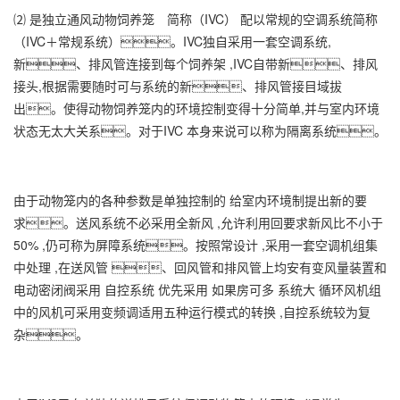
⑵ 是独立通风动物饲养笼 简称（IVC） 配以常规的空调系统简称
（IVC＋常规系统）。IVC独自采用一套空调系统,
新、排风管连接到每个饲养架 ,IVC自带新、排风
接头,根据需要随时可与系统的新、排风管接目域拔
出。使得动物饲养笼内的环境控制变得十分简单,并与室内环境
状态无太大关系。对于IVC 本身来说可以称为隔离系统。
由于动物笼内的各种参数是单独控制的 给室内环境制提出新的要
求。送风系统不必采用全新风 ,允许利用回要求新风比不小于
50% ,仍可称为屏障系统。按照常设计 ,采用一套空调机组集
中处理 ,在送风管 、回风管和排风管上均安有变风量装置和
电动密闭阀采用 自控系统 优先采用 如果房可多 系统大 循环风机组
中的风机可采用变频调适用五种运行模式的转换 ,自控系统较为复
杂。