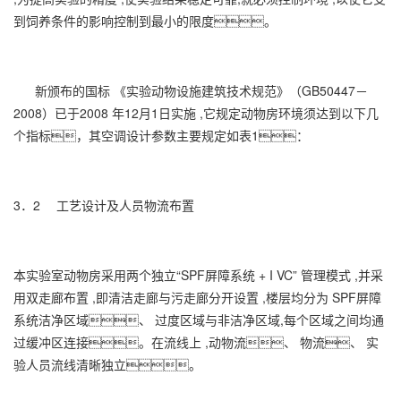
到饲养条件的影响控制到最小的限度。
新颁布的国标 《实验动物设施建筑技术规范》（GB50447－
2008）已于2008 年12月1日实施 ,它规定动物房环境须达到以下几
个指标，其空调设计参数主要规定如表1：
3．2 工艺设计及人员物流布置
本实验室动物房采用两个独立“SPF屏障系统 + I VC” 管理模式 ,并采
用双走廊布置 ,即清洁走廊与污走廊分开设置 ,楼层均分为 SPF屏障
系统洁净区域、 过度区域与非洁净区域,每个区域之间均通
过缓冲区连接。在流线上 ,动物流、 物流、 实
验人员流线清晰独立。