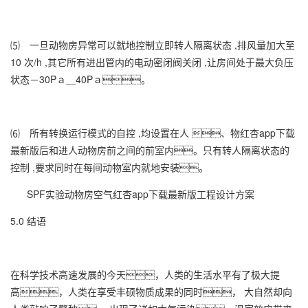
⑸ 一旦动物房异常可以就地控制立即转人隔离状态 ,排风量加大至
10 次/h ,其它所有进出管内的电动密闭阀关闭 ,让房间处于最大负压
状态－30Pａ＿40Pａ。
⑹ 所有转换运行模式的自控 ,均设置在人 、物红杏app下载
最新版后和进人动物房前之间的前室内。只有转人隔离状态的
控制 ,要求同时在每间动物室内就地安装。
SPF实验动物房空气红杏app下载最新版工程设计方案
5.0 结语
在科学技术高速发展的今天，人类的生活水平有了极大提
高，人类在享受丰硕物质成果的同时， 大自然却向