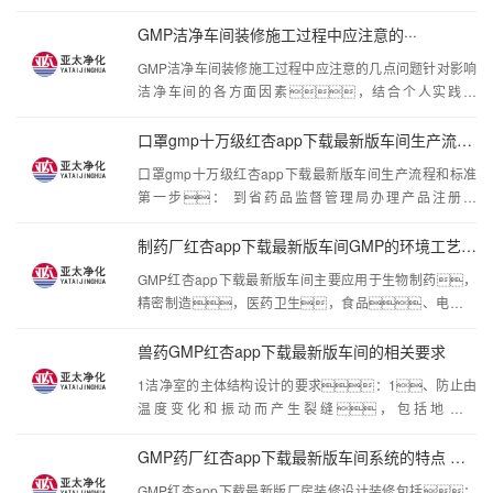
求：一、 过滤器检漏对于安装于送、 排
风末端的高效过滤器， 应用扫描法进
GMP洁净车间装修施工过程中应注意的···
行， 过滤器安装边框和全断面检漏， 扫描法
GMP洁净车间装修施工过程中应注意的几点问题针对影响
有检漏仪法和采样量最小为 1L/min 粒子计数器法两
洁净车间的各方面因素，结合个人实践经
种，以于超高效过滤器， 扫描法有凝结核计数
验，浅谈GMP洁净车间装修施工过程中应注意的几点
器法和激光粒子计数器法两种。检漏
问题。一、概述GMPP洁净车间装修工程根据
口罩gmp十万级红杏app下载最新版车间生产流程和标···
其建筑和结构的具体要求，在基础工程、
口罩gmp十万级红杏app下载最新版车间生产流程和标准
模板工程、钢筋工程、砼工程以及屋面工程等
第一步： 到省药品监督管理局办理产品注册登
的施工过程中有其相应的施工方法和技术要求，
记；第二步： 取得产品注册证后，
在此不作详细叙
申领《医疗器械生产许可证》 。这需要比较长的时
制药厂红杏app下载最新版车间GMP的环境工艺要求及···
间。 然而， 新型冠状病毒肺炎防疫期间开
GMP红杏app下载最新版车间主要应用于生物制药，
辟了绿色通道， 大大缩短了上市时间。
精密制造，医药卫生，食品、电子信
二、 一次性医用口罩的生产环境根据《医疗器械监
息，半导体、光电子等行业。而生物
督管理条例》 和《医疗器械生产
制药企业要求GMP的目标是确保建立科学的，严格的
兽药GMP红杏app下载最新版车间的相关要求
无菌生产环境、工艺、运营和管理体
1洁净室的主体结构设计的要求：1、防止由
系，从而保障药品的生产质量。红杏app红
温度变化和振动而产生裂缝，包括地面在
杏app下载最新版工程公司为大家介绍下生物制药企业
内，凡属现场浇注或涂刷的整体装修面层都不应
GMP红杏app下载最新版车间的相关内容。
出现裂缝。2、室内装饰要求防霉防湿，
GMP药厂红杏app下载最新版车间系统的特点 专业G···
一、生物制药GMP净
所选装饰材料必须是表面密实、不吸水、不
GMP红杏app下载最新版厂房装修设计装修包括：