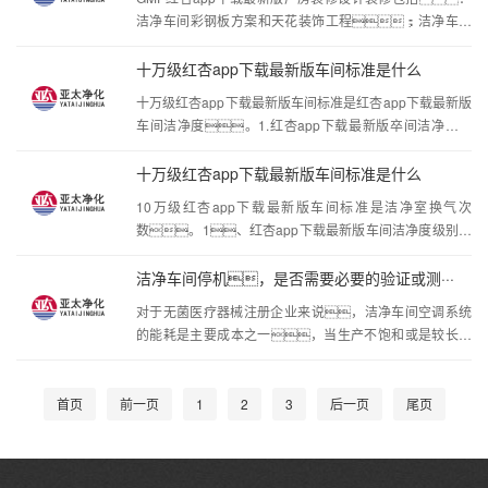
蓄湿的无机材料。3、使用的材料应为非燃
洁净车间彩钢板方案和天花装饰工程；洁净车间
烧体，并应具有一定的导电性能，以防静
红杏app下载最新版通风空调工程；洁净车间照
电积蓄引起事故。4、厂房的门窗设计要采用
明电气工程； 洁净车间防静电环氧树脂地板工工
十万级红杏app下载最新版车间标准是什么
程。红杏app下载最新版车间与普通厂房在结构上究
十万级红杏app下载最新版车间标准是红杏app下载最新版
竟有什么区别呢？ 根据GMP规范红杏app下载
车间洁净度。1.红杏app下载最新版卒间洁净度级
最新版车间设计的实质是美观清洁，防止产品污
别:百级>千级>万级>十万级>三十万级也就是说值越
染及质量变化。因此红杏app下载最新版车间内装
小，红杏app下载最新版级别就越高。洁净
十万级红杏app下载最新版车间标准是什么
修中的门
度越高造价就越高。10万级红杏app下载最新
10万级红杏app下载最新版车间标准是洁净室换气次
版车间的洁净度算起来并不算太高，包括一般的
数。1、红杏app下载最新版车间洁净度级别分
电子，食品饮料，医疗器械，化妆品厂
为百级>千级>万级>十万级>三十万级，也就是说值越
等。2.十万级红杏app下载最新版车间的标准是为了达
小，红杏app下载最新版级别就越高，10万
洁净车间停机，是否需要必要的验证或测···
到良好的洁净效果，不仅要着重于
级红杏app下载最新版车间标准是洁净室换气次
对于无菌医疗器械注册企业来说，洁净车间空调系统
数。十万级洁净室换气次数不小于15
的能耗是主要成本之一，当生产不饱和或是较长节
次/h。万级洁净室换气次数不小于25
假日时，是否能够停掉洁净车间空调系统是问到比
次/h。千级洁净室换气次数不小于50次/h，
较高频的事项。本文为大家带来的是有关次问题的
红杏app下载最新版主要靠洁净的气流不断稀释室
药监回复。1.无菌医疗器械注册企业，是否
首页
前一页
1
2
3
后一页
尾页
可以停用空调系统？首先，法规未禁止停
机；其次，多数企业都间或有生产不饱和或
者其它原因